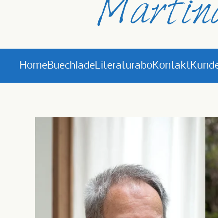
Home
Buechlade
Literaturabo
Kontakt
Kunde