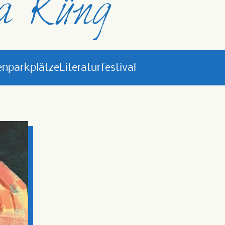
nparkplätze
Literaturfestival