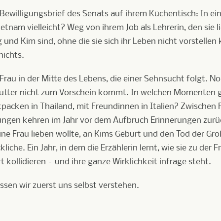
Bewilligungsbrief des Senats auf ihrem Küchentisch: In eine
 Vietnam vielleicht? Weg von ihrem Job als Lehrerin, den sie
g und Kim sind, ohne die sie sich ihr Leben nicht vorstelle
nichts.
 Frau in der Mitte des Lebens, die einer Sehnsucht folgt. N
 Mutter nicht zum Vorschein kommt. In welchen Momenten ga
packen in Thailand, mit Freundinnen in Italien? Zwischen F
ungen kehren im Jahr vor dem Aufbruch Erinnerungen zurüc
eine Frau lieben wollte, an Kims Geburt und den Tod der Gr
iche. Ein Jahr, in dem die Erzählerin lernt, wie sie zu der Fr
ollidieren – und ihre ganze Wirklichkeit infrage steht.
sen wir zuerst uns selbst verstehen.