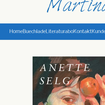
Home
Buechlade
Literaturabo
Kontakt
Kunde