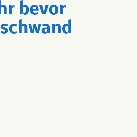
hr bevor
rschwand